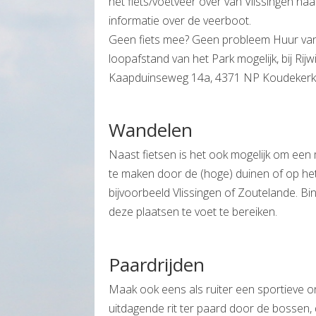
het fiets/voetveer over van Vlissingen na
informatie over de veerboot.
Geen fiets mee? Geen probleem Huur van 
loopafstand van het Park mogelijk, bij Rijwi
Kaapduinseweg 14a, 4371 NP Koudekerk
Wandelen
Naast fietsen is het ook mogelijk om een
te maken door de (hoge) duinen of op he
bijvoorbeeld Vlissingen of Zoutelande. Bi
deze plaatsen te voet te bereiken.
Paardrijden
Maak ook eens als ruiter een sportieve
uitdagende rit ter paard door de bossen, 