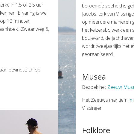
rke in 1,5 of 2,5 uur
beroemde zeeheld is gebo
kennen. Ervaring is wel
Jacobs kerk van Vlissinge
 op 12 minuten
op meerdere manieren ge
Zwaanhoek, Zwaanweg 6,
het keizersbolwerk een 
boulevard, de jachthave
wordt tweejaarlijks het ev
georganiseerd.
an bevindt zich op
Musea
Bezoek het
Zeeuw Muse
Het Zeeuws maritiem
m
Vlissingen
Folklore