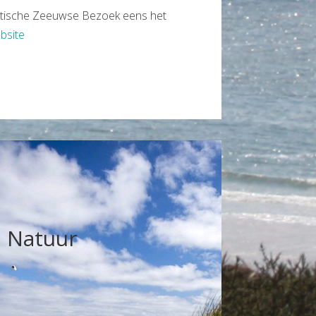
ristische Zeeuwse Bezoek eens het
bsite
Natuur