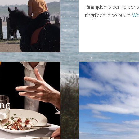
Ringrijden is een folklo
ringrijden in de buurt.
We
ng