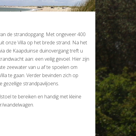
t van de strandopgang. Met ongeveer 400
it onze Villa op het brede strand. Na het
via de Kaapduinse duinovergang treft u
randwacht aan: een veilig gevoel. Hier zijn
te zeewater van u af te spoelen om
Villa te gaan. Verder bevinden zich op
 gezellige strandpaviljoens.
lstoel te bereiken en handig met kleine
ar/wandelwagen.