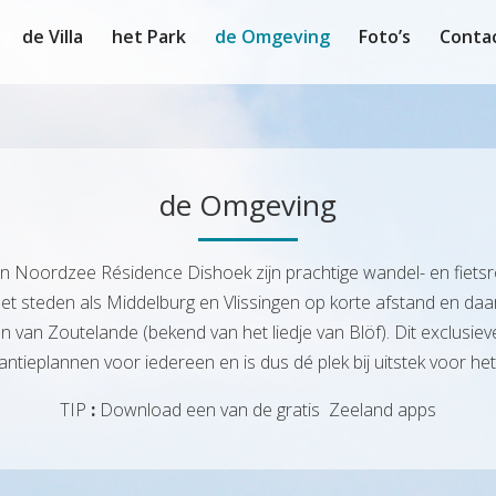
de Villa
het Park
de Omgeving
Foto’s
Conta
de Omgeving
an Noordzee Résidence Dishoek zijn prachtige wandel- en fietsro
 steden als Middelburg en Vlissingen op korte afstand en daarm
n van Zoutelande (bekend van het liedje van Blöf). Dit exclusiev
ntieplannen voor iedereen en is dus dé plek bij uitstek voor het
TIP
:
Download een van de gratis Zeeland apps