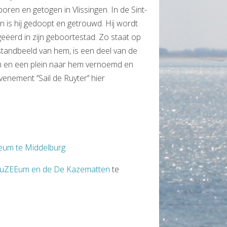
ren en getogen in Vlissingen. In de Sint-
n is hij gedoopt en getrouwd. Hij wordt
ëerd in zijn geboortestad. Zo staat op
standbeeld van hem, is een deel van de
n en een plein naar hem vernoemd en
enement ‘’Sail de Ruyter’’ hier
um te Middelburg
uZEEum en de De Kazematten
te