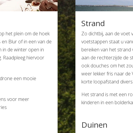
Strand
 op het plein om de hoek
Zo dichtbij, aan de voe
s en Blur of in een van de
voetstappen staat u vanu
n in de winter open in
bereiken van het strand 
g. Raadpleeg hiervoor
aan de rechterzijde de st
ook douches om het zou
weer lekker fris naar de 
r drone een mooie
korte loopafstand diverse
Het strand is met een ro
oens voor meer
kinderen in een bolderk
ies
Duinen