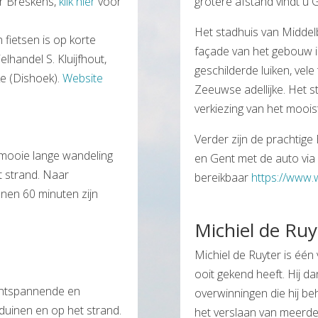
ar Breskens,
klik hier
voor
grotere afstand vindt u 
Het stadhuis van Middelb
fietsen is op korte
façade van het gebouw is
elhandel S. Kluijfhout,
geschilderde luiken, vele
e (Dishoek).
Website
Zeeuwse adellijke. Het s
verkiezing van het mooi
Verder zijn de prachtige
 mooie lange wandeling
en Gent met de auto via
t strand. Naar
bereikbaar
https://www.
nnen 60 minuten zijn
Michiel de Ruy
Michiel de Ruyter is éé
ooit gekend heeft. Hij d
 ontspannende en
overwinningen die hij be
duinen en op het strand.
het verslaan van meerde