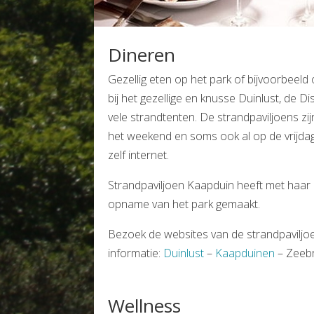
Dineren
Gezellig eten op het park of bijvoorbeeld
bij het gezellige en knusse Duinlust, de Di
vele strandtenten. De strandpaviljoens zij
het weekend en soms ook al op de vrijda
zelf internet.
Strandpaviljoen Kaapduin heeft met haa
opname van het park gemaakt.
Bezoek de websites van de strandpavilj
informatie:
Duinlust
–
Kaapduinen
– Zeebr
Wellness